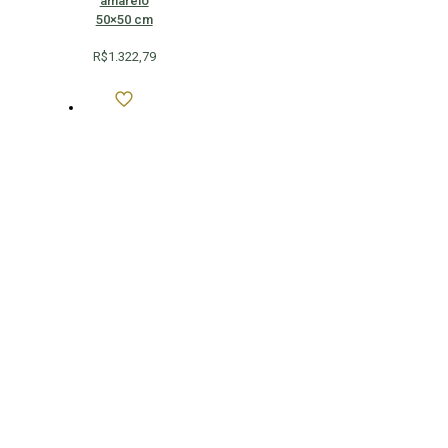
amarelo
50×50 cm
R$
1.322,79