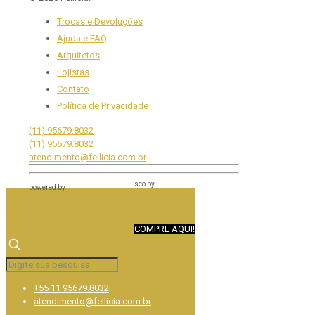
Trocas e Devoluções
Ajuda e FAQ
Arquitetos
Lojistas
Contato
Política de Privacidade
(11) 95679.8032
(11) 95679.8032
atendimento@fellicia.com.br
seo by
powered by
COMPRE AQUI!
+55 11 95679.8032
atendimento@fellicia.com.br