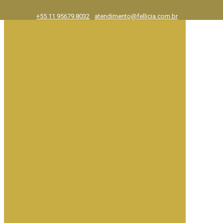
+55 11 95679.8032
atendimento@fellicia.com.br
Exposições
Ajuda e FAQ