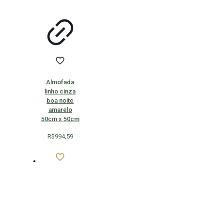
Almofada
linho cinza
boa noite
amarelo
50cm x 50cm
R$
994,59