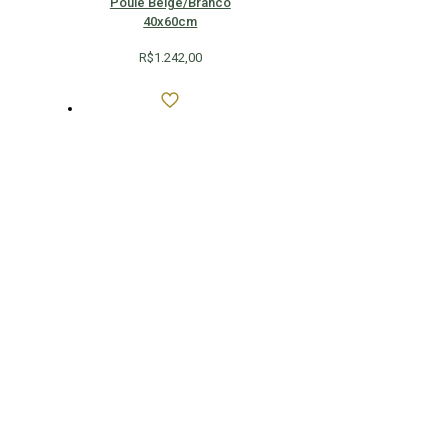
Poule Beige/Branco
40x60cm
R$
1.242,00