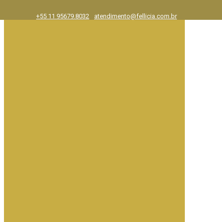
+55 11 95679.8032
atendimento@fellicia.com.br
Exposições
Ajuda e FAQ