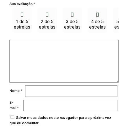
Sua avaliação
*
1 de 5
2 de 5
3 de 5
4 de 5
5 de 
estrelas
estrelas
estrelas
estrelas
estrel
Nome
*
E-
mail
*
Salvar meus dados neste navegador para a próxima vez
que eu comentar.