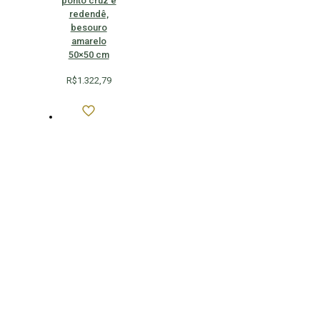
ponto cruz e
redendê,
besouro
amarelo
50×50 cm
R$
1.322,79