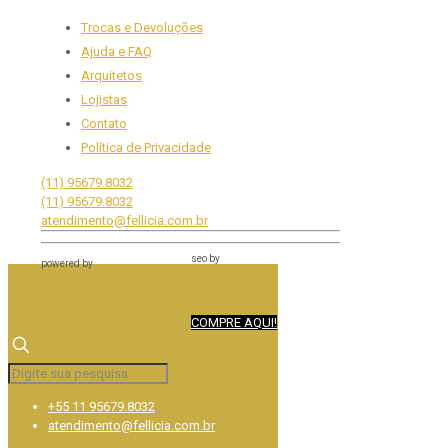
Trocas e Devoluções
Ajuda e FAQ
Arquitetos
Lojistas
Contato
Política de Privacidade
(11) 95679.8032
(11) 95679.8032
atendimento@fellicia.com.br
seo by
powered by
COMPRE AQUI!
+55 11 95679.8032
atendimento@fellicia.com.br