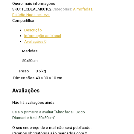
Quero mais informações
SKU:
TECDEALM00102
Categorias:
Almofadas
,
Estúdio Nada se Leva
Compartilhar
Descrição
Informação adicional
Avaliações
0
Medidas:
50x50cm
Peso
0,6 kg
Dimensões
40 × 30 × 10 cm
Avaliações
Não há avaliações ainda.
Seja o primeiro a avaliar “Almofada Fuxico
Diamante Azul 50x50cm”
O seu endereço de e-mail não será publicado.
Campos obrigatórios são marcados com
*