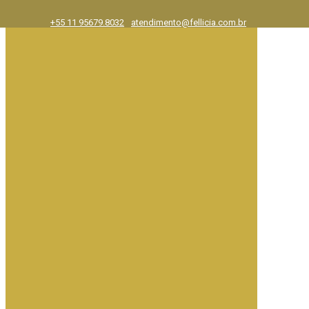
+55 11 95679.8032
atendimento@fellicia.com.br
Exposições
Ajuda e FAQ