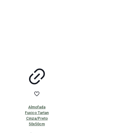
Almofada
Fuxico Tartan
Cinza/Preto
50x50cm