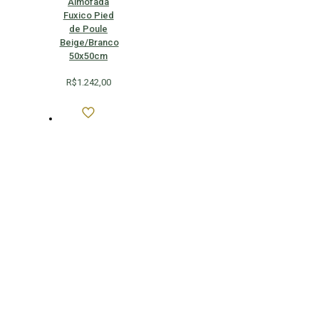
Almofada
Fuxico Pied
de Poule
Beige/Branco
50x50cm
R$
1.242,00