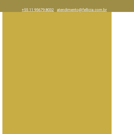
+55 11 95679.8032
atendimento@fellicia.com.br
Exposições
Ajuda e FAQ