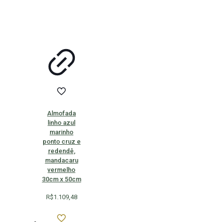
Almofada
linho azul
marinho
ponto cruz e
redendê,
mandacaru
vermelho
30cm x 50cm
R$
1.109,48