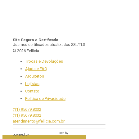
Site Seguro e Certificado
Usamos certificados atualizados SSL/TLS
© 2026 Fellicia.
Trocas e Devoluções
Ajuda e FAQ
Arquitetos
Lojistas
Contato
Política de Privacidade
(11) 95679.8032
(11) 95679.8032
atendimento@fellicia.com.br
seo by
powered by