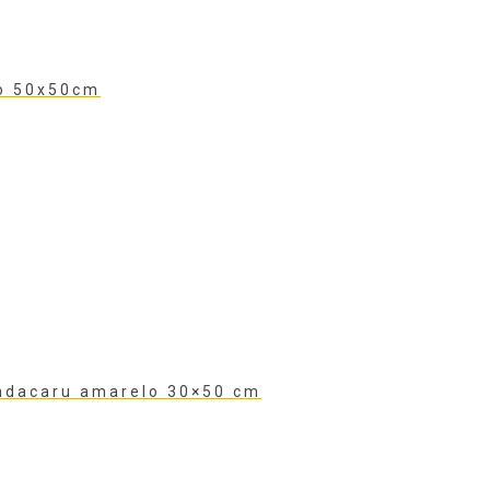
ho 50x50cm
andacaru amarelo 30×50 cm