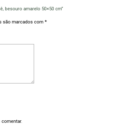
ndê, besouro amarelo 50×50 cm”
os são marcados com
*
u comentar.