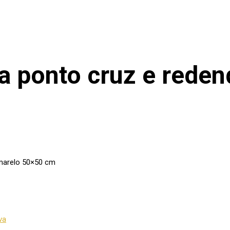
a ponto cruz e reden
amarelo 50×50 cm
va