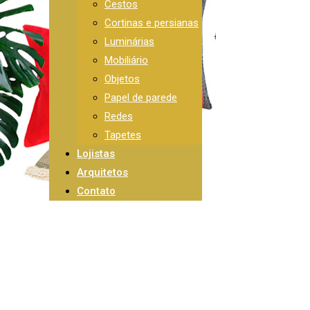
Cestos
Cortinas e persianas
Luminárias
Mobiliário
Objetos
Papel de parede
Redes
Tapetes
Lojistas
Arquitetos
Contato