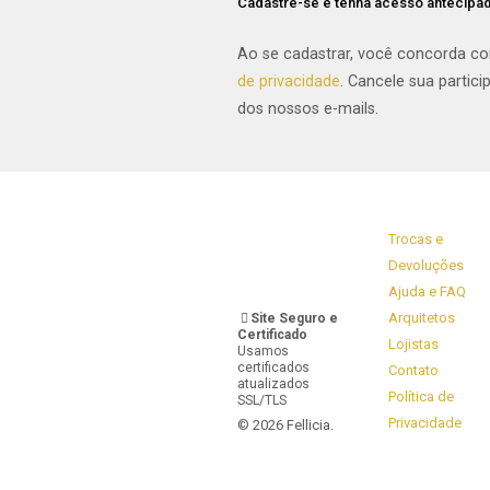
Cadastre-se e tenha acesso antecipa
Ao se cadastrar, você concorda 
de privacidade
. Cancele sua partici
dos nossos e-mails.
Trocas e
Devoluções
Ajuda e FAQ
Arquitetos
Site Seguro e
Certificado
Lojistas
Usamos
certificados
Contato
atualizados
Política de
SSL/TLS
Privacidade
© 2026 Fellicia.