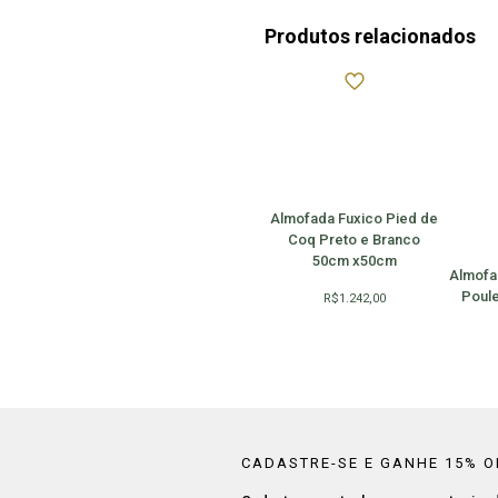
Produtos relacionados
Almofada Fuxico Pied de
Coq Preto e Branco
50cm x50cm
Almofa
Poule
R$
1.242,00
CADASTRE-SE E GANHE 15% O