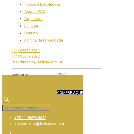
Trocas e Devoluções
Ajuda e FAQ
Arquitetos
Lojistas
Contato
Política de Privacidade
(11) 95679.8032
(11) 95679.8032
atendimento@fellicia.com.br
seo by
powered by
COMPRE AQUI!
+55 11 95679.8032
atendimento@fellicia.com.br