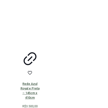
Rede Azul
Royal e Preta
– 145cm x
410cm
R$
3.500,00