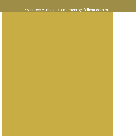
+55 11 95679.8032
atendimento@fellicia.com.br
Exposições
Ajuda e FAQ