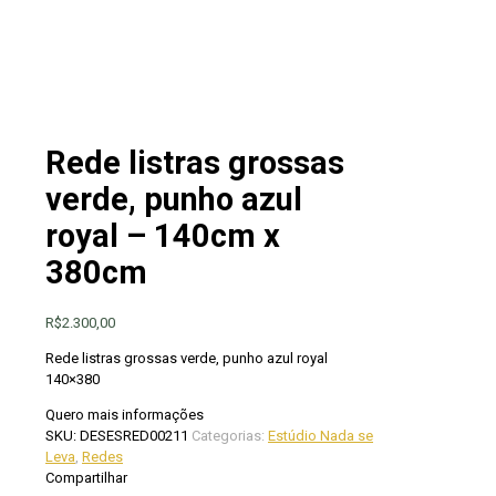
Rede listras grossas
verde, punho azul
royal – 140cm x
380cm
R$
2.300,00
Rede listras grossas verde, punho azul royal
140×380
Quero mais informações
SKU:
DESESRED00211
Categorias:
Estúdio Nada se
Leva
,
Redes
Compartilhar