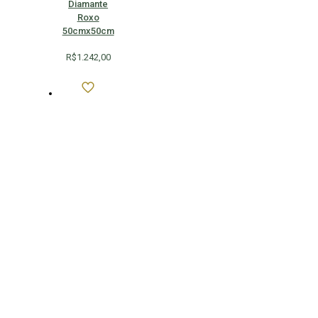
Diamante
Roxo
50cmx50cm
R$
1.242,00