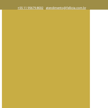
+55 11 95679.8032
atendimento@fellicia.com.br
Exposições
Ajuda e FAQ