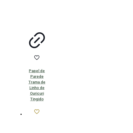
Papel de
Parede
Trama de
Linho de
Ouricuri
Tingido