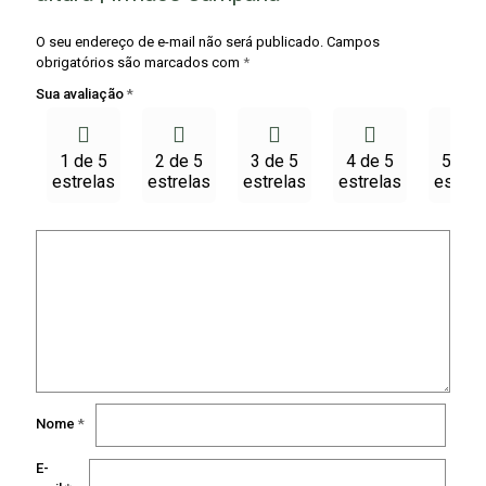
O seu endereço de e-mail não será publicado.
Campos
obrigatórios são marcados com
*
Sua avaliação
*
1 de 5
2 de 5
3 de 5
4 de 5
5 de 
estrelas
estrelas
estrelas
estrelas
estrel
Nome
*
E-