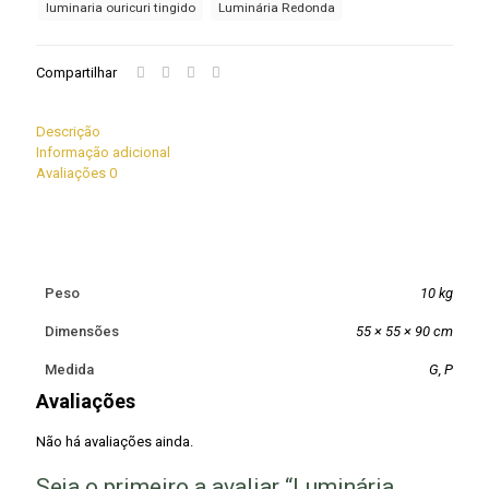
luminaria ouricuri tingido
Luminária Redonda
Compartilhar
Descrição
Informação adicional
Avaliações
0
Peso
10 kg
Dimensões
55 × 55 × 90 cm
Medida
G, P
Avaliações
Não há avaliações ainda.
Seja o primeiro a avaliar “Luminária