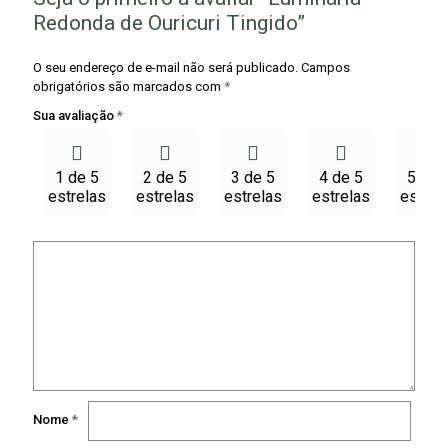
Redonda de Ouricuri Tingido”
O seu endereço de e-mail não será publicado.
Campos
obrigatórios são marcados com
*
Sua avaliação
*
1 de 5
2 de 5
3 de 5
4 de 5
5 de 
estrelas
estrelas
estrelas
estrelas
estrel
Nome
*