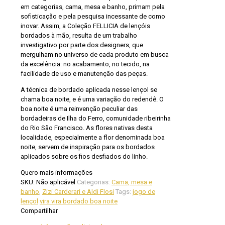
em categorias, cama, mesa e banho, primam pela
sofisticação e pela pesquisa incessante de como
inovar. Assim, a Coleção FELLICIA de lençóis
bordados à mão, resulta de um trabalho
investigativo por parte dos designers, que
mergulham no universo de cada produto em busca
da excelência: no acabamento, no tecido, na
facilidade de uso e manutenção das peças.
A técnica de bordado aplicada nesse lençol se
chama boa noite, e é uma variação do redendê. O
boa noite é uma reinvenção peculiar das
bordadeiras de Ilha do Ferro, comunidade ribeirinha
do Rio São Francisco. As flores nativas desta
localidade, especialmente a flor denominada boa
noite, servem de inspiração para os bordados
aplicados sobre os fios desfiados do linho.
Quero mais informações
SKU:
Não aplicável
Categorias:
Cama, mesa e
banho
,
Zizi Carderari e Aldi Flosi
Tags:
jogo de
lençol
vira vira bordado boa noite
Compartilhar