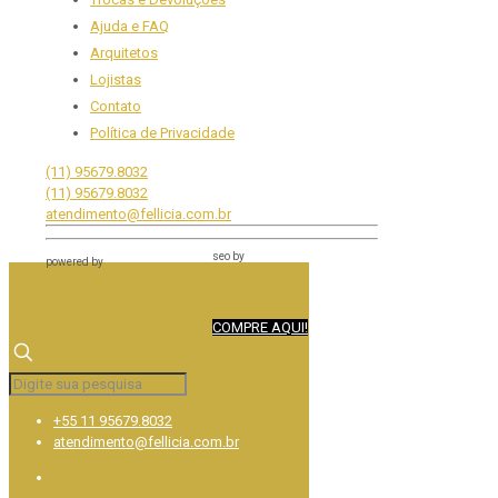
Ajuda e FAQ
Arquitetos
Lojistas
Contato
Política de Privacidade
(11) 95679.8032
(11) 95679.8032
atendimento@fellicia.com.br
seo by
powered by
COMPRE AQUI!
+55 11 95679.8032
atendimento@fellicia.com.br