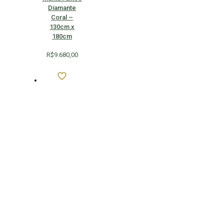
Diamante
Coral –
130cm x
180cm
R$
9.680,00