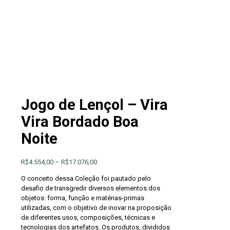
Jogo de Lençol – Vira
Vira Bordado Boa
Noite
Faixa
R$
4.554,00
–
R$
17.076,00
de
O conceito dessa Coleção foi pautado pelo
preço:
desafio de transgredir diversos elementos dos
R$4.554,00
objetos: forma, função e matérias-primas
através
utilizadas, com o objetivo de inovar na proposição
R$17.076,00
de diferentes usos, composições, técnicas e
tecnologias dos artefatos. Os produtos, divididos