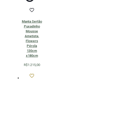
Manta Sertão
Puxadinho
Mousse
Ametista,
Flowers
Pérola
130cm
x180cm
R$
1.215,00