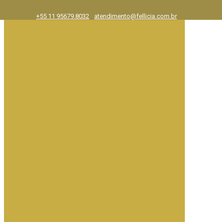
+55 11 95679.8032
atendimento@fellicia.com.br
Exposições
Ajuda e FAQ