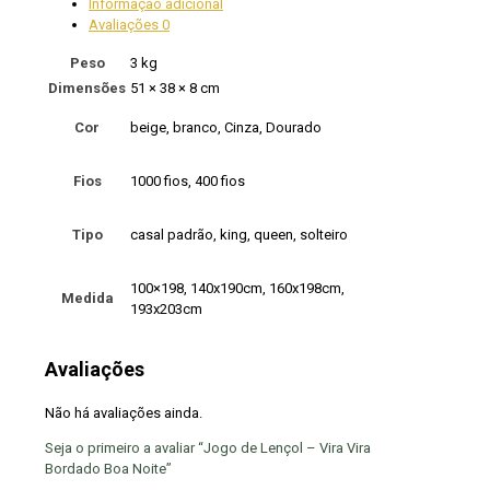
Informação adicional
Avaliações
0
Peso
3 kg
Dimensões
51 × 38 × 8 cm
Cor
beige, branco, Cinza, Dourado
Fios
1000 fios, 400 fios
Tipo
casal padrão, king, queen, solteiro
100×198, 140x190cm, 160x198cm,
Medida
193x203cm
Avaliações
Não há avaliações ainda.
Seja o primeiro a avaliar “Jogo de Lençol – Vira Vira
Bordado Boa Noite”