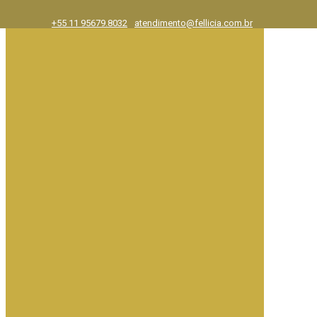
+55 11 95679.8032
atendimento@fellicia.com.br
Exposições
Ajuda e FAQ