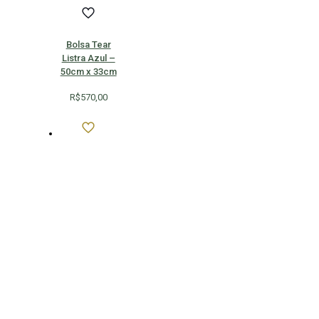
Bolsa Tear
Listra Azul –
50cm x 33cm
R$
570,00