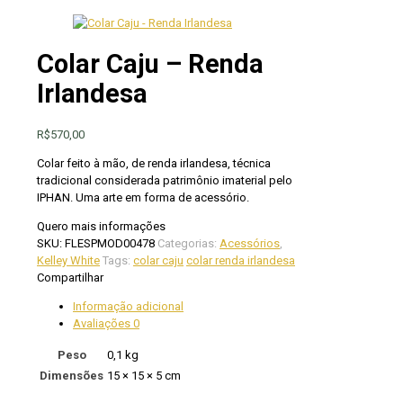
Colar Caju – Renda
Irlandesa
R$
570,00
Colar feito à mão, de renda irlandesa, técnica
tradicional considerada patrimônio imaterial pelo
IPHAN. Uma arte em forma de acessório.
Quero mais informações
SKU:
FLESPMOD00478
Categorias:
Acessórios
,
Kelley White
Tags:
colar caju
colar renda irlandesa
Compartilhar
Informação adicional
Avaliações
0
Peso
0,1 kg
Dimensões
15 × 15 × 5 cm