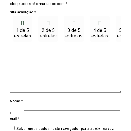
obrigatórios são marcados com
*
Sua avaliação
*
1 de 5
2 de 5
3 de 5
4 de 5
5 de 
estrelas
estrelas
estrelas
estrelas
estrel
Nome
*
E-
mail
*
Salvar meus dados neste navegador para a próxima vez