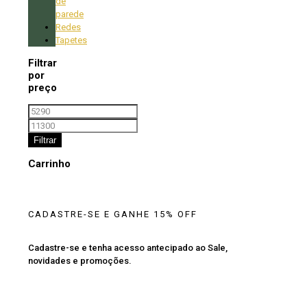
de
parede
Redes
Tapetes
Filtrar
por
preço
Preço
mínimo
Preço
máximo
Filtrar
Carrinho
CADASTRE-SE E GANHE 15% OFF
Cadastre-se e tenha acesso antecipado ao Sale,
novidades e promoções.