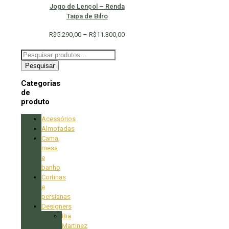
Jogo de Lençol – Renda
Taipa de Bilro
Faixa
R$
5.290,00
–
R$
11.300,00
de
preço:
Pesquisar
R$5.290,00
por:
Pesquisar
através
Categorias
R$11.300,00
de
produto
Acessórios
Almofadas
Cama,
mesa
e
banho
Cortinas
e
persianas
Designers
Bia
Martinez