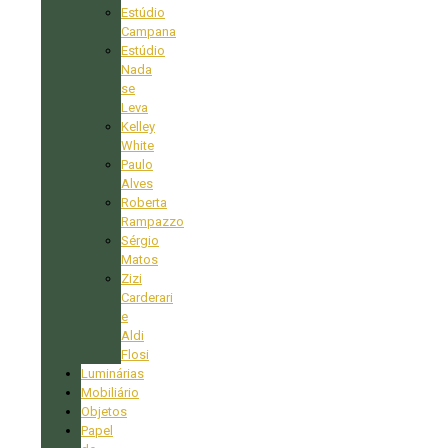
Estúdio
Campana
Estúdio
Nada
se
Leva
Kelley
White
Paulo
Alves
Roberta
Rampazzo
Sérgio
Matos
Zizi
Carderari
e
Aldi
Flosi
Luminárias
Mobiliário
Objetos
Papel