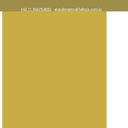
+55 11 95679.8032
atendimento@fellicia.com.br
Exposições
Ajuda e FAQ